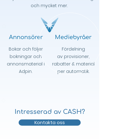
och mycket mer.
Annonsörer
Mediebyråer
Bokar och följer
Fördelning
bokningar och
av
provisioner
,
annonsmaterial
i
rabatter & material
Adpin.
per
automatik.
Intresserad av CASH?
Kontakta oss