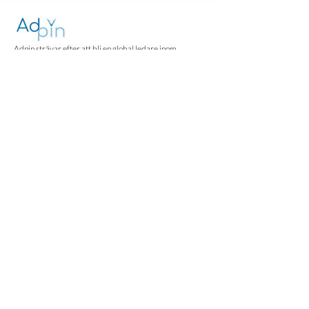
Adpin strävar efter att bli en global ledare inom
digitalisering av tryckta annonser.
Logga in
Kontakt
Humlegårdsgatan 13, Stockholm.
Norra Hamnpromenaden 9B, Norrtälje.
info@adpin.se
Följ oss
Artiklar
FAQ
|
GDPR
|
Allmänna villkor
|
Integritetspolicy
|
Cookie policy
© 2025 Adpin AB. All rights reserved.