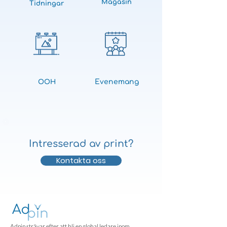
Magasin
Tidningar
Evenemang
OOH
Intresserad av print?
Kontakta oss
Adpin strävar efter att bli en global ledare inom