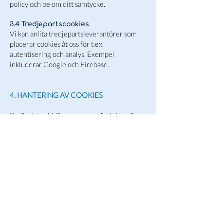
policy och be om ditt samtycke.
3.4 Tredjepartscookies
Vi kan anlita tredjepartsleverantörer som
placerar cookies åt oss för t.ex.
autentisering och analys. Exempel
inkluderar Google och Firebase.
4. HANTERING AV COOKIES
De flesta webbläsare som används idag är
förinställda för att tillåta cookies, men
tillåter manuell hantering av cookies i
systeminställningarna, för radering eller
avaktivering av cookies t.ex. Mobila enheter
tillåter också hantering av cookies, där iOS-
enheter har en “Begränsa Spårning”-
inställning. Android-enheter möjliggör att
“Välja bort intressebaserade annonser".
Notera att dessa inställningar inte sparas
hos ditt användarkonto hos Adpin, utan görs